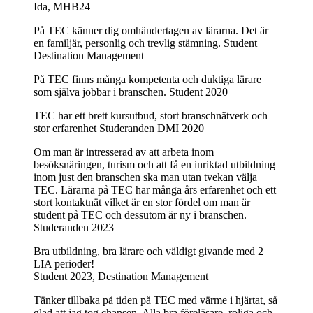
Ida, MHB24
På TEC känner dig omhändertagen av lärarna. Det är
en familjär, personlig och trevlig stämning.
Student
Destination Management
På TEC finns många kompetenta och duktiga lärare
som själva jobbar i branschen.
Student 2020
TEC har ett brett kursutbud, stort branschnätverk och
stor erfarenhet
Studeranden DMI 2020
Om man är intresserad av att arbeta inom
besöksnäringen, turism och att få en inriktad utbildning
inom just den branschen ska man utan tvekan välja
TEC. Lärarna på TEC har många års erfarenhet och ett
stort kontaktnät vilket är en stor fördel om man är
student på TEC och dessutom är ny i branschen.
Studeranden 2023
Bra utbildning, bra lärare och väldigt givande med 2
LIA perioder!
Student 2023, Destination Management
Tänker tillbaka på tiden på TEC med värme i hjärtat, så
glad att jag tog chansen. Alla bra föreläsare, roliga och