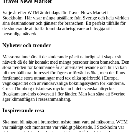
Travel News Market
Varje år efter WTM är det dags för Travel News Market i
Stockholm. Här visar många utställare från Sverige och hela världen
sina destinationer och tjänster för branschen. Ett perfekt tillfälle för
de studerande att träffa framtida arbetsgivare och bygga sitt
personliga nätverk.
Nyheter och trender
Mässorna innebär att de studerande på ett naturligt sätt skapar sitt
nätverk då de får kontakt med många personer inom branschen. Den
stora trenden för kommande år är alternativt resande och hur vi kan
bli mer hållbara. Intresset för tågresor förväntas öka, men det finns
fortfarande stora utmaningar med tex olika spårbredd i Europa,
vagnkapacitet och användarvänliga bokningssystem för kunderna.
Greta Thunberg diskuteras mycket och det svenska uttrycket
flygskam används oöversatt i fler länder. Man kan säga att Sverige
äger klimatfrågan i resesammanhang.
Inspirerande resa
Ska man bli någon i branschen måste man vara på mässorna. WTM
var mäktigt och montrarna var väldigt påkostade. I Stockholm var