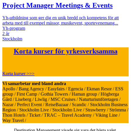
Project Manager Meetings & Events
Yh-utbildning som ger dig en unik bredd och kompetens för att
arbeta med till exempel mässor, musikevent, sportevenemang...
Yh-program
2 år
Stockholm
Korta kurser för yrkesverksamma
Korta kurser >>>
Vi samarbetar med bland andra
Apollo / Bang Agency / Easyfairs / Egencia / Ekman Resor / ESS
group / First Camp / Gothia Towers / Haman group / Högberga
Gård / Liseberg / Liwlig / MSC Cruises / Naturturismföretagen /
Nazar / Perfect Event / ReiseBazaar / Scandic / Stockholm Business
Region / Stockholm Live / Stockholm Live / Strawberry / Strömma /
Thon Hotels / Ticket / TRAC – Travel Academy / Viking Line /
Way Travel /
Destination Management visade sig vara det bästa valet