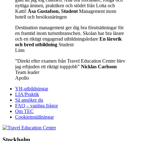
nyttiga ämnen, praktiken och stödet från Lotta och
Katti!
Åsa Gustafson, Student
Management inom
hotell och besöksnäringen
Destination management ger dig bra förutsättningar för
en framtid inom turismbranschen. Skolan har bra lärare
och en riktigt engagerad utbildningsledare
En lärorik
och bred utbildning
Student
Linn
”Direkt efter examen från Travel Education Centre blev
jag erbjuden ett riktigt toppjobb”
Nicklas Carlsson
Team leader
Apollo
YH-utbildningar
LIA/Praktik
Så ansöker du
FAQ – vanliga frågor
Om TEC
Cookieinställningar
Stockholm