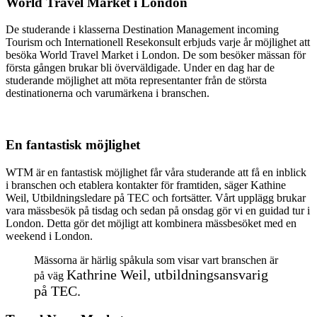
World Travel Market i London
De studerande i klasserna Destination Management incoming
Tourism och Internationell Resekonsult erbjuds varje år möjlighet att
besöka World Travel Market i London. De som besöker mässan för
första gången brukar bli överväldigade. Under en dag har de
studerande möjlighet att möta representanter från de största
destinationerna och varumärkena i branschen.
En fantastisk möjlighet
WTM är en fantastisk möjlighet får våra studerande att få en inblick
i branschen och etablera kontakter för framtiden, säger Kathine
Weil, Utbildningsledare på TEC och fortsätter. Vårt upplägg brukar
vara mässbesök på tisdag och sedan på onsdag gör vi en guidad tur i
London. Detta gör det möjligt att kombinera mässbesöket med en
weekend i London.
Mässorna är härlig spåkula som visar vart branschen är
Kathrine Weil, utbildningsansvarig
på väg
på TEC.