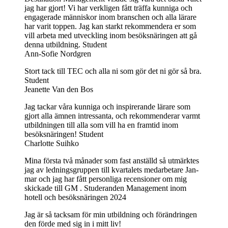
jag har gjort! Vi har verkligen fått träffa kunniga och
engagerade människor inom branschen och alla lärare
har varit toppen. Jag kan starkt rekommendera er som
vill arbeta med utveckling inom besöksnäringen att gå
denna utbildning.
Student
Ann-Sofie Nordgren
Stort tack till TEC och alla ni som gör det ni gör så bra.
Student
Jeanette Van den Bos
Jag tackar våra kunniga och inspirerande lärare som
gjort alla ämnen intressanta, och rekommenderar varmt
utbildningen till alla som vill ha en framtid inom
besöksnäringen!
Student
Charlotte Suihko
Mina första två månader som fast anställd så utmärktes
jag av ledningsgruppen till kvartalets medarbetare Jan-
mar och jag har fått personliga recensioner om mig
skickade till GM .
Studeranden Management inom
hotell och besöksnäringen 2024
Jag är så tacksam för min utbildning och förändringen
den förde med sig in i mitt liv!