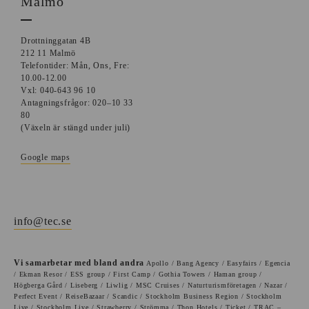
Malmö
Drottninggatan 4B
212 11 Malmö
Telefontider: Mån, Ons, Fre:
10.00-12.00
Vxl: 040-643 96 10
Antagningsfrågor: 020–10 33
80
(Växeln är stängd under juli)
Google maps
info@tec.se
Vi samarbetar med bland andra
Apollo / Bang Agency / Easyfairs / Egencia
/ Ekman Resor / ESS group / First Camp / Gothia Towers / Haman group /
Högberga Gård / Liseberg / Liwlig / MSC Cruises / Naturturismföretagen / Nazar /
Perfect Event / ReiseBazaar / Scandic / Stockholm Business Region / Stockholm
Live / Stockholm Live / Strawberry / Strömma / Thon Hotels / Ticket / TRAC –