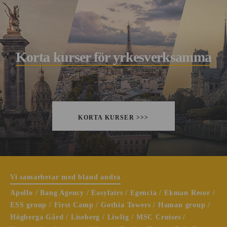
Korta kurser för yrkesverksamma
KORTA KURSER >>>
Vi samarbetar med bland andra
Apollo / Bang Agency / Easyfairs / Egencia / Ekman Resor /
ESS group / First Camp / Gothia Towers / Haman group /
Högberga Gård / Liseberg / Liwlig / MSC Cruises /