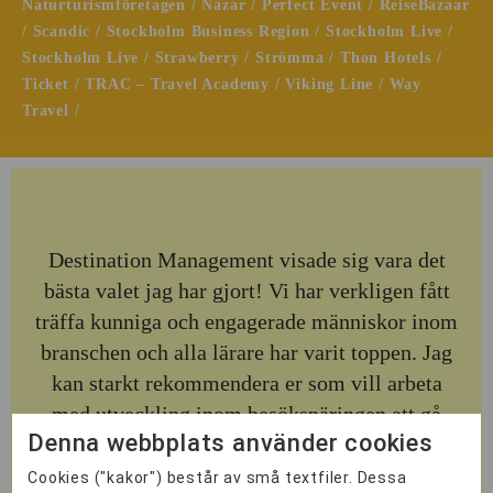
Naturturismföretagen / Nazar / Perfect Event / ReiseBazaar
/ Scandic / Stockholm Business Region / Stockholm Live /
Stockholm Live / Strawberry / Strömma / Thon Hotels /
Ticket / TRAC – Travel Academy / Viking Line / Way
Travel /
Destination Management visade sig vara det
bästa valet jag har gjort! Vi har verkligen fått
träffa kunniga och engagerade människor inom
branschen och alla lärare har varit toppen. Jag
kan starkt rekommendera er som vill arbeta
med utveckling inom besöksnäringen att gå
Denna webbplats använder cookies
denna utbildning.
Cookies ("kakor") består av små textfiler. Dessa
Student