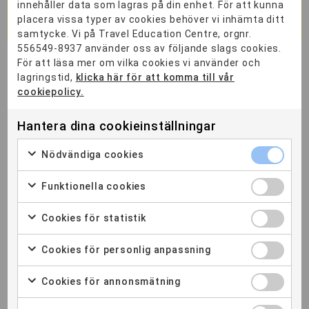
innehåller data som lagras på din enhet. För att kunna
Ann-Sofie Nordgren
placera vissa typer av cookies behöver vi inhämta ditt
samtycke. Vi på Travel Education Centre, orgnr.
556549-8937 använder oss av följande slags cookies.
För att läsa mer om vilka cookies vi använder och
lagringstid,
klicka här för att komma till vår
YH-UTBILDNINGAR
cookiepolicy.
LIA/PRAKTIK
Hantera dina cookieinställningar
SÅ ANSÖKER DU
Nödvändiga cookies
FAQ – VANLIGA FRÅGOR
Funktionella cookies
OM TEC
Cookies för statistik
COOKIEINSTÄLLNINGAR
Cookies för personlig anpassning
Cookies för annonsmätning