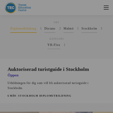
Hitta ditt YH-program
ORT
Diplomutbildning
1
Distans
2
Malmö
1
Stockholm
3
KATEGORI
YH-Flex
1
Auktoriserad turistguide i Stockholm
Öppen
Utbildningen för dig som vill bli auktoriserad turistguide i
Stockholm.
6 MÅN
STOCKHOLM
DIPLOMUTBILDNING