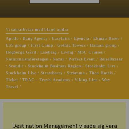
Vi samarbetar med bland andra
Apollo / Bang Agency / Easyfairs / Egencia / Ekman Resor /
ESS group / First Camp / Gothia Towers / Haman group /
Högberga Gård / Liseberg / Liwlig / MSC Cruises /
Naturturismföretagen / Nazar / Perfect Event / ReiseBazaar
/ Scandic / Stockholm Business Region / Stockholm Live /
Stockholm Live / Strawberry / Strömma / Thon Hotels /
Ticket / TRAC – Travel Academy / Viking Line / Way
Travel /
Destination Management visade sig vara