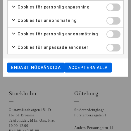
Cookies för personlig anpassning
OM TEC
Cookies för annonsmätning
COOKIEINSTÄLLNINGAR
Cookies för personlig annonsmätning
Cookies för anpassade annonser
ENDAST NÖDVÄNDIGA
ACCEPTERA ALLA
Stockholm
Göteborg
Gustavslundsvägen 151 D
Studerandeingång:
167 51 Bromma
Fürstenbergsgatan 1
Telefontider: Mån, Ons, Fre:
10.00-12.00
Anders Personsgatan 14
Vxl: 08–442 95 00