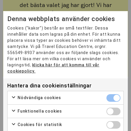
det bästa valet jag har gjort! Vi har
verkligen fått träffa kunniga och
Denna webbplats använder cookies
engagerade människor inom branschen
Cookies ("kakor") består av små textfiler. Dessa
och alla lärare har varit toppen. Jag kan
innehåller data som lagras på din enhet. För att kunna
starkt rekommendera er som vill arbeta
placera vissa typer av cookies behöver vi inhämta ditt
med utveckling inom besöksnäringen att
samtycke. Vi på Travel Education Centre, orgnr.
556549-8937 använder oss av följande slags cookies.
gå denna utbildning.
För att läsa mer om vilka cookies vi använder och
lagringstid,
klicka här för att komma till vår
Student
cookiepolicy.
Ann-Sofie Nordgren
Hantera dina cookieinställningar
YH-UTBILDNINGAR
Nödvändiga cookies
LIA/PRAKTIK
Funktionella cookies
SÅ ANSÖKER DU
Cookies för statistik
FAQ – VANLIGA FRÅGOR