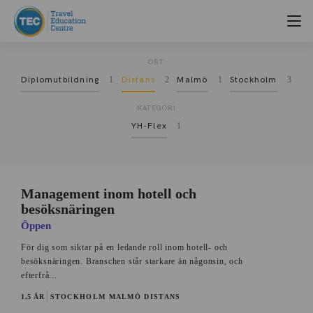
Hitta ditt YH-program
ORT
Diplomutbildning
1
Distans
2
Malmö
1
Stockholm
3
KATEGORI
YH-Flex
1
Management inom hotell och
besöksnäringen
Öppen
För dig som siktar på en ledande roll inom hotell- och
besöksnäringen. Branschen står starkare än någonsin, och
efterfrå...
1,5 ÅR
STOCKHOLM
MALMÖ
DISTANS