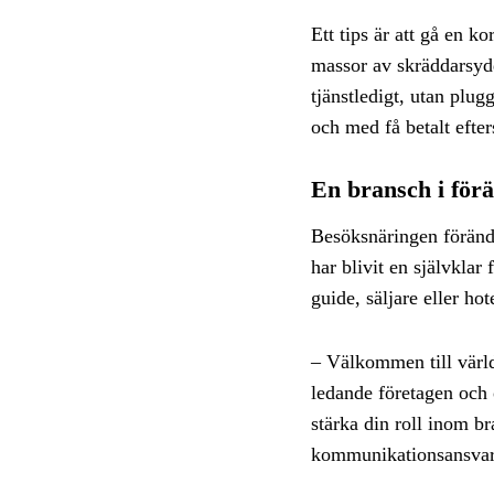
Ett tips är att gå en 
massor av skräddarsydd
tjänstledigt, utan plug
och med få betalt efter
En bransch i för
Besöksnäringen förändr
har blivit en självklar
guide, säljare eller ho
– Välkommen till värld
ledande företagen och 
stärka din roll inom b
kommunikationsansvari