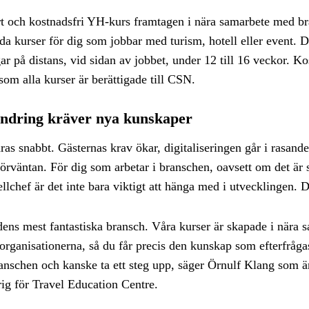
kort och kostnadsfri YH-kurs framtagen i nära samarbete med b
a kurser för dig som jobbar med turism, hotell eller event. D
gar på distans, vid sidan av jobbet, under 12 till 16 veckor. Ko
som alla kurser är berättigade till CSN.
ändring kräver nya kunskaper
as snabbt. Gästernas krav ökar, digitaliseringen går i rasande
 förväntan. För dig som arbetar i branschen, oavsett om det är 
tellchef är det inte bara viktigt att hänga med i utvecklingen. 
ens mest fantastiska bransch. Våra kurser är skapade i nära
organisationerna, så du får precis den kunskap som efterfråga
ranschen och kanske ta ett steg upp, säger Örnulf Klang som 
g för Travel Education Centre.