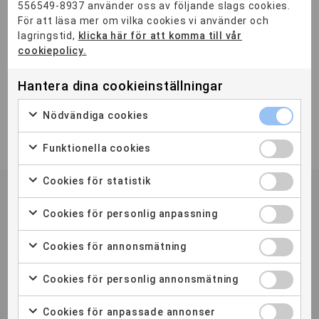
556549-8937 använder oss av följande slags cookies.
För att läsa mer om vilka cookies vi använder och
lagringstid,
klicka här för att komma till vår
cookiepolicy.
Jag godkänner att mina uppgifter lagras.
Läs mer om vår
hantering av data här
Hantera dina cookieinställningar
Nödvändiga cookies
Funktionella cookies
Cookies för statistik
Hitta ditt YH-program
Cookies för personlig anpassning
ORT
Cookies för annonsmätning
Diplomutbildning
1
Distans
2
Malmö
1
Stockholm
3
Cookies för personlig annonsmätning
KATEGORI
YH-Flex
1
Cookies för anpassade annonser