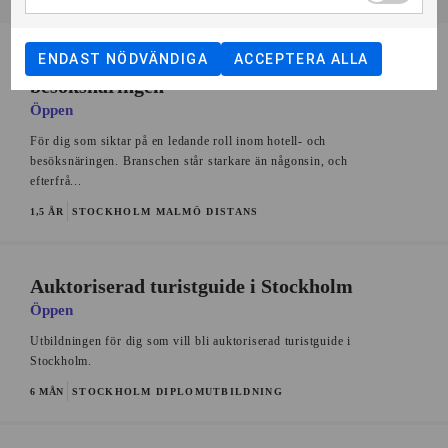
ENDAST NÖDVÄNDIGA
ACCEPTERA ALLA
Management inom hotell och
besöksnäringen
Öppen
För dig som siktar på en ledande roll inom hotell- och
besöksnäringen. Branschen står starkare än någonsin, och
efterfrå...
1,5 ÅR
STOCKHOLM
MALMÖ
DISTANS
Auktoriserad turistguide i Stockholm
Öppen
Utbildningen för dig som vill bli auktoriserad turistguide i
Stockholm.
6 MÅN
STOCKHOLM
DIPLOMUTBILDNING