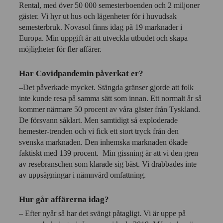
Rental, med över 50 000 semesterboenden och 2 miljoner
gäster. Vi hyr ut hus och lägenheter för i huvudsak
semesterbruk. Novasol finns idag på 19 marknader i
Europa. Min uppgift är att utveckla utbudet och skapa
möjligheter för fler affärer.
Har Covidpandemin påverkat er?
–Det påverkade mycket. Stängda gränser gjorde att folk
inte kunde resa på samma sätt som innan. Ett normalt år så
kommer närmare 50 procent av våra gäster från Tyskland.
De försvann såklart. Men samtidigt så exploderade
hemester-trenden och vi fick ett stort tryck från den
svenska marknaden. Den inhemska marknaden ökade
faktiskt med 139 procent. Min gissning är att vi den gren
av resebranschen som klarade sig bäst. Vi drabbades inte
av uppsägningar i nämnvärd omfattning.
Hur går affärerna idag?
– Efter nyår så har det svängt påtagligt. Vi är uppe på