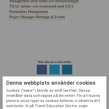
Management inom hotell och besöksnäringen
TRAC turism- och resekonsult med IATA
Destination Management
Project Manager Meetings & Events
Dela sidan på sociala medier
Denna webbplats använder cookies
Håll dig uppdaterad!
Cookies ("kakor") består av små textfiler. Dessa
innehåller data som lagras på din enhet. För att kunna
placera vissa typer av cookies behöver vi inhämta ditt
samtycke. Vi på Travel Education Centre, orgnr.