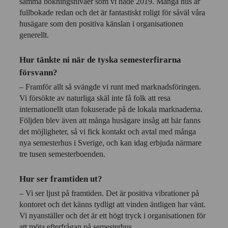
samma bokningsnivåer som vi hade 2019. Många hus är
fullbokade redan och det är fantastiskt roligt för såväl våra
husägare som den positiva känslan i organisationen
generellt.
Hur tänkte ni när de tyska semesterfirarna
försvann?
– Framför allt så svängde vi runt med marknadsföringen.
Vi försökte av naturliga skäl inte få folk att resa
internationellt utan fokuserade på de lokala marknaderna.
Följden blev även att många husägare insåg att här fanns
det möjligheter, så vi fick kontakt och avtal med många
nya semesterhus i Sverige, och kan idag erbjuda närmare
tre tusen semesterboenden.
Hur ser framtiden ut?
– Vi ser ljust på framtiden. Det är positiva vibrationer på
kontoret och det känns tydligt att vinden äntligen har vänt.
Vi nyanställer och det är ett högt tryck i organisationen för
att möta efterfrågan på semesterhus.