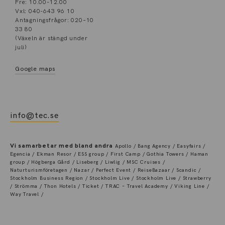
Fre: 10.00-12.00
Vxl: 040-643 96 10
Antagningsfrågor: 020–10
33 80
(Växeln är stängd under
juli)
Google maps
info@tec.se
Vi samarbetar med bland andra
Apollo / Bang Agency / Easyfairs /
Egencia / Ekman Resor / ESS group / First Camp / Gothia Towers / Haman
group / Högberga Gård / Liseberg / Liwlig / MSC Cruises /
Naturturismföretagen / Nazar / Perfect Event / ReiseBazaar / Scandic /
Stockholm Business Region / Stockholm Live / Stockholm Live / Strawberry
/ Strömma / Thon Hotels / Ticket / TRAC – Travel Academy / Viking Line /
Way Travel /