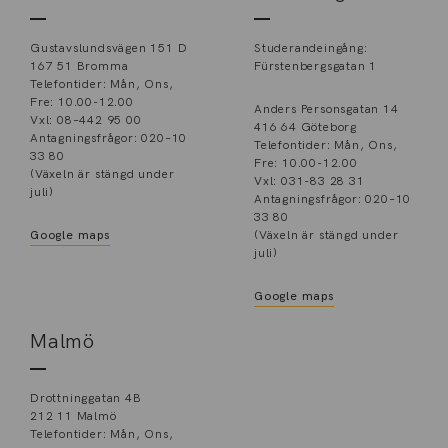
Gustavslundsvägen 151 D
Studerandeingång:
167 51 Bromma
Fürstenbergsgatan 1
Telefontider: Mån, Ons,
Fre: 10.00-12.00
Anders Personsgatan 14
Vxl: 08–442 95 00
416 64 Göteborg
Antagningsfrågor: 020–10
Telefontider: Mån, Ons,
33 80
Fre: 10.00-12.00
(Växeln är stängd under
Vxl: 031-83 28 31
juli)
Antagningsfrågor: 020–10
33 80
Google maps
(Växeln är stängd under
juli)
Google maps
Malmö
Drottninggatan 4B
212 11 Malmö
Telefontider: Mån, Ons,