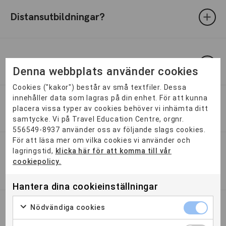
Distansutbildningar?
Hur hög är lönen?
Denna webbplats använder cookies
Cookies ("kakor") består av små textfiler. Dessa
innehåller data som lagras på din enhet. För att kunna
placera vissa typer av cookies behöver vi inhämta ditt
Är undervisningen på svenska?
samtycke. Vi på Travel Education Centre, orgnr.
556549-8937 använder oss av följande slags cookies.
För att läsa mer om vilka cookies vi använder och
lagringstid,
klicka här för att komma till vår
Kan man praktisera utomlands och
cookiepolicy.
vem betalar i så fall?
Hantera dina cookieinställningar
Nödvändiga cookies
Har ni åldersgräns?