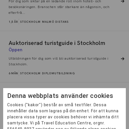
För dig som siktar på en ledande roll inom hotell- och
besöksnäringen. Branschen står starkare än någonsin, och
efterfrå...
1,5 ÅR
STOCKHOLM
MALMÖ
DISTANS
Auktoriserad turistguide i Stockholm
Öppen
Utbildningen för dig som vill bli auktoriserad turistguide i
Stockholm.
6 MÅN
STOCKHOLM
DIPLOMUTBILDNING
TRAC turism- och resekonsult med IATA
Denna webbplats använder cookies
Turism- och resekonsult är en unik YH-utbildning med både
Cookies ("kakor") består av små textfiler. Dessa
TRAC- OCH IATA-certifiering. Den är självklart avgiftsfri
innehåller data som lagras på din enhet. För att kunna
och...
placera vissa typer av cookies behöver vi inhämta ditt
samtycke. Vi på Travel Education Centre, orgnr.
2 ÅR
DISTANS