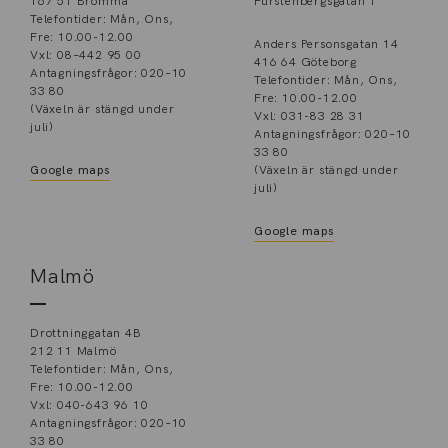
167 51 Bromma
Fürstenbergsgatan 1
Telefontider: Mån, Ons,
Fre: 10.00-12.00
Anders Personsgatan 14
Vxl: 08–442 95 00
416 64 Göteborg
Antagningsfrågor: 020–10
Telefontider: Mån, Ons,
33 80
Fre: 10.00-12.00
(Växeln är stängd under
Vxl: 031-83 28 31
juli)
Antagningsfrågor: 020–10
33 80
Google maps
(Växeln är stängd under
juli)
Google maps
Malmö
Drottninggatan 4B
212 11 Malmö
Telefontider: Mån, Ons,
Fre: 10.00-12.00
Vxl: 040-643 96 10
Antagningsfrågor: 020–10
33 80