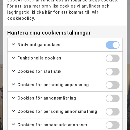
556549-8937 använder oss av följande slags cookies.
För att läsa mer om vilka cookies vi använder och
lagringstid,
klicka här för att komma till vår
Project Manager Meetings & Events
cookiepolicy.
Yh-utbildning som ger dig en unik bredd och kompetens för
att arbeta med till exempel mässor, musikevent,
Hantera dina cookieinställningar
sportevenemang...
Nödvändiga cookies
2 ÅR
STOCKHOLM
Funktionella cookies
Cookies för statistik
Cookies för personlig anpassning
Korta kurser för yrkesverksamma
Cookies för annonsmätning
Cookies för personlig annonsmätning
Cookies för anpassade annonser