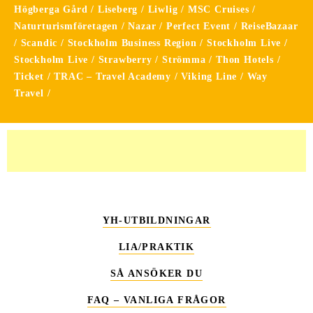
Högberga Gård / Liseberg / Liwlig / MSC Cruises /
Naturturismföretagen / Nazar / Perfect Event / ReiseBazaar
/ Scandic / Stockholm Business Region / Stockholm Live /
Stockholm Live / Strawberry / Strömma / Thon Hotels /
Ticket / TRAC – Travel Academy / Viking Line / Way
Travel /
YH-UTBILDNINGAR
LIA/PRAKTIK
SÅ ANSÖKER DU
FAQ – VANLIGA FRÅGOR