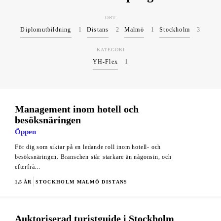
ORT
Diplomutbildning
1
Distans
2
Malmö
1
Stockholm
3
KATEGORI
YH-Flex
1
Management inom hotell och
besöksnäringen
Öppen
För dig som siktar på en ledande roll inom hotell- och
besöksnäringen. Branschen står starkare än någonsin, och
efterfrå...
1,5 ÅR
STOCKHOLM
MALMÖ
DISTANS
Auktoriserad turistguide i Stockholm