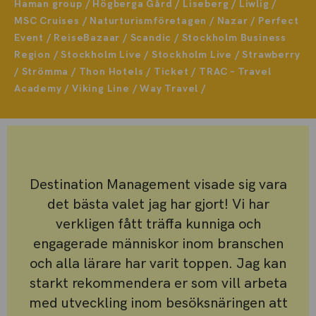
Haman group / Högberga Gård / Liseberg / Liwlig /
MSC Cruises / Naturturismföretagen / Nazar / Perfect
Event / ReiseBazaar / Scandic / Stockholm Business
Region / Stockholm Live / Stockholm Live / Strawberry
/ Strömma / Thon Hotels / Ticket / TRAC – Travel
Academy / Viking Line / Way Travel /
Destination Management visade sig vara
det bästa valet jag har gjort! Vi har
verkligen fått träffa kunniga och
engagerade människor inom branschen
och alla lärare har varit toppen. Jag kan
starkt rekommendera er som vill arbeta
med utveckling inom besöksnäringen att