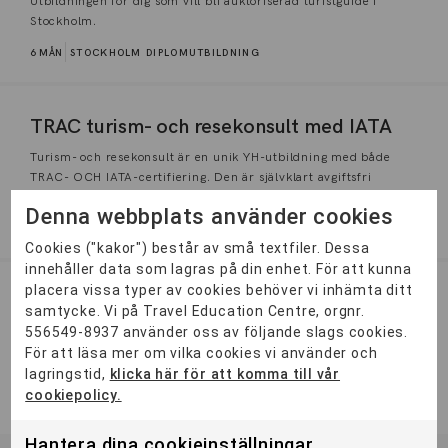
Utbildningen för dig som vill bli auktoriserad turistguide i
Stockholm.
6 MÅN
STOCKHOLM
DIPLOMUTBILDNING
TRAC turism- och resekonsult med IATA
Turism- och resekonsult är en unik YH-utbildning med både
TRAC- OCH IATA-certifiering. Den är självklart avgiftsfri
och...
Denna webbplats använder cookies
2 ÅR
DISTANS
Cookies ("kakor") består av små textfiler. Dessa
innehåller data som lagras på din enhet. För att kunna
placera vissa typer av cookies behöver vi inhämta ditt
Project Manager Meetings & Events
samtycke. Vi på Travel Education Centre, orgnr.
556549-8937 använder oss av följande slags cookies.
Yh-utbildning som ger dig en unik bredd och kompetens för
För att läsa mer om vilka cookies vi använder och
att arbeta med till exempel mässor, musikevent,
lagringstid,
sportevenemang...
klicka här för att komma till vår
cookiepolicy.
2 ÅR
STOCKHOLM
Hantera dina cookieinställningar