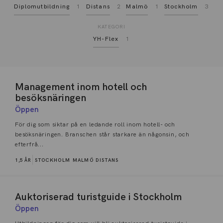
Diplomutbildning
1
Distans
2
Malmö
1
Stockholm
3
KATEGORI
YH-Flex
1
Management inom hotell och
besöksnäringen
Öppen
För dig som siktar på en ledande roll inom hotell- och
besöksnäringen. Branschen står starkare än någonsin, och
efterfrå...
1,5 ÅR
STOCKHOLM
MALMÖ
DISTANS
Auktoriserad turistguide i Stockholm
Öppen