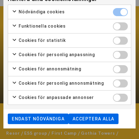
Nödvändiga cookies
Funktionella cookies
Korta kurser för yrkesverksamma
Cookies för statistik
Cookies för personlig anpassning
Cookies för annonsmätning
KORTA KURSER >>>
Cookies för personlig annonsmätning
Cookies för anpassade annonser
Vi samarbetar med bland andra
ENDAST NÖDVÄNDIGA
ACCEPTERA ALLA
Apollo / Bang Agency / Easyfairs / Egencia / Ekman
Resor / ESS group / First Camp / Gothia Towers /