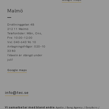
Malmö
Drottninggatan 4B
212 11 Malmö
Telefontider: Mån, Ons,
Fre: 10.00-12.00
Vxl: 040-643 96 10
Antagningsfrågor: 020–10
33 80
(Växeln är stängd under
juli)
Google maps
info@tec.se
Vi samarbetar med bland andra
Apollo / Bang Agency / Easyfairs /