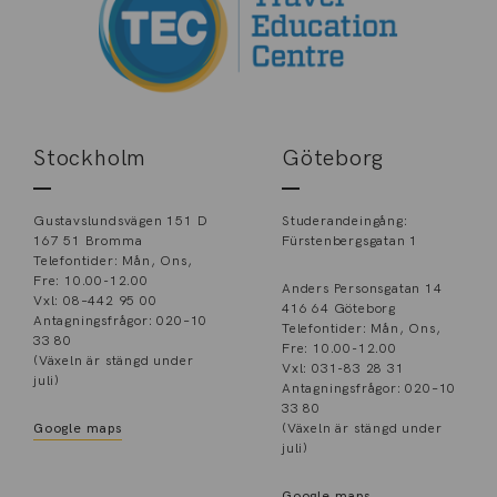
Stockholm
Göteborg
Gustavslundsvägen 151 D
Studerandeingång:
167 51 Bromma
Fürstenbergsgatan 1
Telefontider: Mån, Ons,
Fre: 10.00-12.00
Anders Personsgatan 14
Vxl: 08–442 95 00
416 64 Göteborg
Antagningsfrågor: 020–10
Telefontider: Mån, Ons,
33 80
Fre: 10.00-12.00
(Växeln är stängd under
Vxl: 031-83 28 31
juli)
Antagningsfrågor: 020–10
33 80
Google maps
(Växeln är stängd under
juli)
Google maps