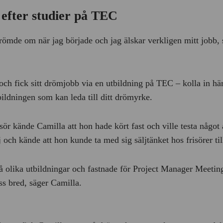
efter studier på TEC
drömde om när jag började och jag älskar verkligen mitt jobb,
och fick sitt drömjobb via en utbildning på TEC – kolla in hä
bildningen som kan leda till ditt drömyrke.
ör kände Camilla att hon hade kört fast och ville testa något 
lj och kände att hon kunde ta med sig säljtänket hos frisörer ti
e på olika utbildningar och fastnade för Project Manager Meet
ss bred, säger Camilla.