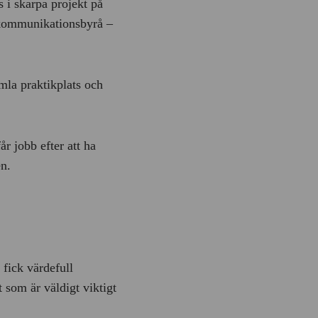
 i skarpa projekt på
n kommunikationsbyrå –
mla praktikplats och
r jobb efter att ha
en.
fick värdefull
 som är väldigt viktigt