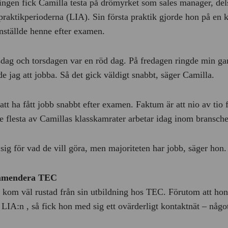
ingen fick Camilla testa på drömyrket som sales manager, dels
praktikperioderna (LIA). Sin första praktik gjorde hon på e
anställde henne efter examen.
sdag och torsdagen var en röd dag. På fredagen ringde min ga
de jag att jobba. Så det gick väldigt snabbt, säger Camilla.
t ha fått jobb snabbt efter examen. Faktum är att nio av tio få
 flesta av Camillas klasskamrater arbetar idag inom bransch
sig för vad de vill göra, men majoriteten har jobb, säger hon.
ommendera TEC
 kom väl rustad från sin utbildning hos TEC. Förutom att hon 
 LIA:n , så fick hon med sig ett ovärderligt kontaktnät – något