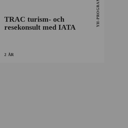
YH-PROGRAM
TRAC turism- och
resekonsult med IATA
2 ÅR