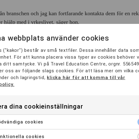
från branschen och jag kan fortfarande kontakta dem för en r
r hjälp med i yrkeslivet, säger hon.
a webbplats använder cookies
med praktik och utbildningarna har upp till 24 veckors LIA.
skolan, så även de som är mer praktiskt lagda passar in bra på
 ("kakor") består av små textfiler. Dessa innehåller data so
enhet. För att kunna placera vissa typer av cookies behöver v
 ditt samtycke. Vi på Travel Education Centre, orgnr. 55654
r oss av följande slags cookies. För att läsa mer om vilka 
ndera TEC, och kanske framför allt till de som inte gillar att
nder och lagringstid,
klicka här för att komma till vår
i min klass som inte såg sig själv som ”pluggmänniskor” men d
policy.
ra dina cookieinställningar
alla som gillar ”learning by doing” att gå hos TEC – den so
sa mer om de olika utbildningarna.
dvändiga cookies
Dela sidan på sociala medier
nktionella cookies