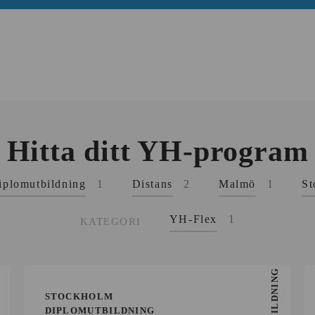
Hitta ditt YH-program
iplomutbildning
1
Distans
2
Malmö
1
St
YH-Flex
1
KATEGORI
STOCKHOLM
DIPLOMUTBILDNING