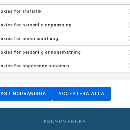
okies för statistik
okies för personlig anpassning
okies för annonsmätning
Håll dig uppdaterad!
okies för personlig annonsmätning
okies för anpassade annonser
DAST NÖDVÄNDIGA
ACCEPTERA ALLA
ner att mina uppgifter lagras.
Läs mer om vår hantering av data 